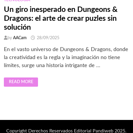
TECNOLOGÍA
Un giro inesperado en Dungeons &
Dragons: el arte de crear puzles sin
solución
by
AACam
28/09/2025
En el vasto universo de Dungeons & Dragons, donde
la creatividad es la regla y la imaginación no tiene
límites, surge una historia intrigante de …
UN
READ MORE
GIRO
INESPERADO
EN
DUNGEONS
&
DRAGONS:
EL
ARTE
DE
CREAR
PUZLES
SIN
Copyright Derechos Reservados Editorial Pandiweb 2025.