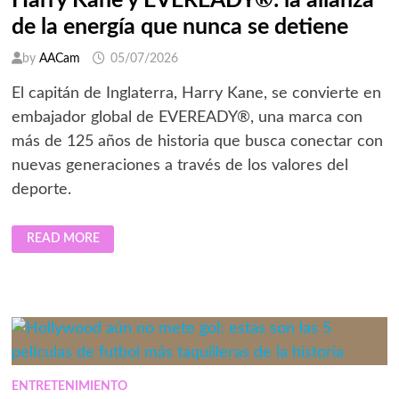
Harry Kane y EVEREADY®: la alianza
de la energía que nunca se detiene
by
AACam
05/07/2026
El capitán de Inglaterra, Harry Kane, se convierte en
embajador global de EVEREADY®, una marca con
más de 125 años de historia que busca conectar con
nuevas generaciones a través de los valores del
deporte.
HARRY
READ MORE
KANE
Y
EVEREADY®:
LA
ALIANZA
DE
LA
ENERGÍA
QUE
NUNCA
SE
DETIENE
ENTRETENIMIENTO