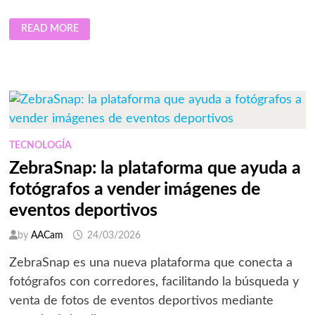
GEELY
READ MORE
MÉXICO
RENUEVA
POR
TERCER
AÑO
COMO
AUTO
OFICIAL
DE
LOS
ADIDAS
SPLITS
TECNOLOGÍA
ZebraSnap: la plataforma que ayuda a
fotógrafos a vender imágenes de
eventos deportivos
by
AACam
24/03/2026
ZebraSnap es una nueva plataforma que conecta a
fotógrafos con corredores, facilitando la búsqueda y
venta de fotos de eventos deportivos mediante