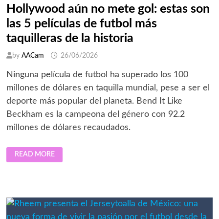
Hollywood aún no mete gol: estas son
las 5 películas de futbol más
taquilleras de la historia
by
AACam
26/06/2026
Ninguna película de futbol ha superado los 100
millones de dólares en taquilla mundial, pese a ser el
deporte más popular del planeta. Bend It Like
Beckham es la campeona del género con 92.2
millones de dólares recaudados.
HOLLYWOOD
READ MORE
AÚN
NO
METE
GOL:
ESTAS
SON
LAS
5
PELÍCULAS