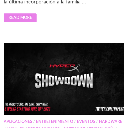
la última incorporación a la familia …
XIAOMI
READ MORE
SMART
BAND
10:
¿UNA
ACTUALIZACIÓN
NECESARIA
O
MÁS
DE
LO
MISMO?
APLICACIONES
/
ENTRETENIMIENTO
/
EVENTOS
/
HARDWARE