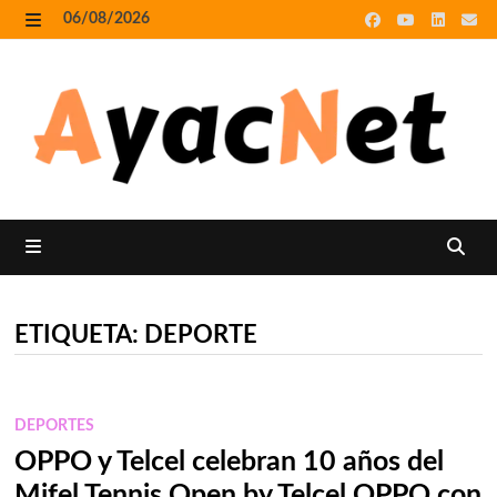
Skip
06/08/2026
to
MENU
content
MENU
ETIQUETA:
DEPORTE
DEPORTES
OPPO y Telcel celebran 10 años del
Mifel Tennis Open by Telcel OPPO con