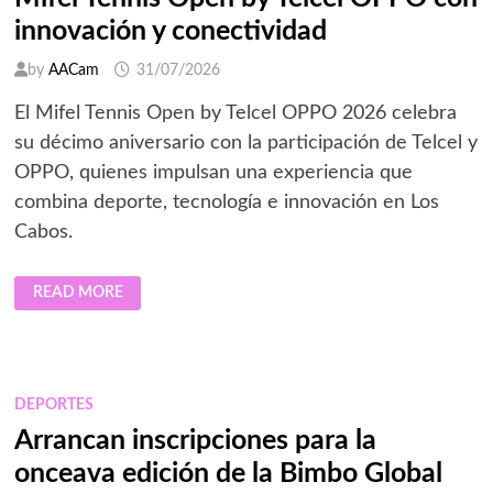
innovación y conectividad
by
AACam
31/07/2026
El Mifel Tennis Open by Telcel OPPO 2026 celebra
su décimo aniversario con la participación de Telcel y
OPPO, quienes impulsan una experiencia que
combina deporte, tecnología e innovación en Los
Cabos.
OPPO
READ MORE
Y
TELCEL
CELEBRAN
10
AÑOS
DEL
MIFEL
DEPORTES
TENNIS
OPEN
Arrancan inscripciones para la
BY
TELCEL
onceava edición de la Bimbo Global
OPPO
CON