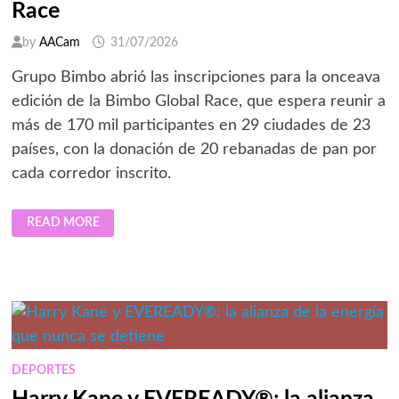
INNOVACIÓN
Race
Y
CONECTIVIDAD
by
AACam
31/07/2026
Grupo Bimbo abrió las inscripciones para la onceava
edición de la Bimbo Global Race, que espera reunir a
más de 170 mil participantes en 29 ciudades de 23
países, con la donación de 20 rebanadas de pan por
cada corredor inscrito.
ARRANCAN
READ MORE
INSCRIPCIONES
PARA
LA
ONCEAVA
EDICIÓN
DE
LA
BIMBO
GLOBAL
RACE
DEPORTES