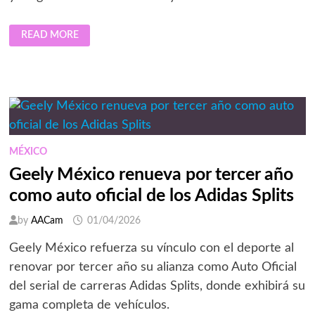
REALME
READ MORE
FICHA
A
RAPHINHA:
LA
‘R’
YA
TIENE
ONCE
TITULAR
MÉXICO
Geely México renueva por tercer año
como auto oficial de los Adidas Splits
by
AACam
01/04/2026
Geely México refuerza su vínculo con el deporte al
renovar por tercer año su alianza como Auto Oficial
del serial de carreras Adidas Splits, donde exhibirá su
gama completa de vehículos.