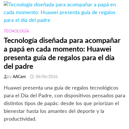
NUEVA
FORMA
DE
VIVIR
LA
PASIÓN
POR
EL
TECNOLOGÍA
FUTBOL
DESDE
Tecnología diseñada para acompañar
LA
REGADERA
a papá en cada momento: Huawei
presenta guía de regalos para el día
del padre
by
AACam
06/06/2026
Huawei presenta una guía de regalos tecnológicos
para el Día del Padre, con dispositivos pensados para
distintos tipos de papás: desde los que priorizan el
bienestar hasta los amantes del deporte y la
productividad.