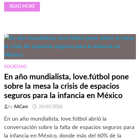
TECNOLOGÍA
READ MORE
DISEÑADA
PARA
ACOMPAÑAR
A
PAPÁ
EN
CADA
MOMENTO:
HUAWEI
PRESENTA
GUÍA
DE
REGALOS
PARA
SOCIEDAD
EL
DÍA
En año mundialista, love.fútbol pone
DEL
PADRE
sobre la mesa la crisis de espacios
seguros para la infancia en México
by
AACam
24/05/2026
En un año mundialista, love.fútbol abrió la
conversación sobre la falta de espacios seguros para
la infancia en México, donde más del 60% de la