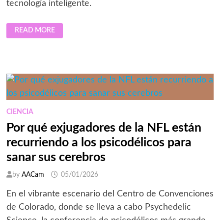
tecnología inteligente.
ZEBRASNAP:
READ MORE
LA
PLATAFORMA
QUE
AYUDA
A
FOTÓGRAFOS
A
VENDER
IMÁGENES
DE
EVENTOS
DEPORTIVOS
CIENCIA
Por qué exjugadores de la NFL están
recurriendo a los psicodélicos para
sanar sus cerebros
by
AACam
05/01/2026
En el vibrante escenario del Centro de Convenciones
de Colorado, donde se lleva a cabo Psychedelic