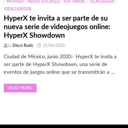
/
MOVILES
/
REDES SOCIALES
/
SOFTWARE
/
TECNOLOGÍA
/
VIDEOJUEGOS
HyperX te invita a ser parte de su
nueva serie de videojuegos online:
HyperX Showdown
by
Disco Rudo
11/06/2020
Ciudad de México, junio 2020.- HyperX te invita a
ser parte de HyperX Showdown, una serie de
eventos de juegos online que se transmitirán a …
HYPERX
READ MORE
TE
INVITA
A
SER
PARTE
DE
SU
NUEVA
SERIE
DE