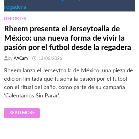
DE
FUTBOL
MÁS
TAQUILLERAS
DE
DEPORTES
LA
HISTORIA
Rheem presenta el Jerseytoalla de
México: una nueva forma de vivir la
pasión por el futbol desde la regadera
by
AACam
13/06/2026
Rheem lanza el Jerseytoalla de México, una pieza de
edición limitada que fusiona la pasión por el futbol
con el ritual del baño, como parte de su campaña
‘Calentamos Sin Parar’.
RHEEM
READ MORE
PRESENTA
EL
JERSEYTOALLA
DE
MÉXICO:
UNA