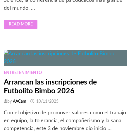
Science, la conferencia de psicodélicos más grande
del mundo, …
POR
READ MORE
QUÉ
EXJUGADORES
DE
LA
NFL
ESTÁN
RECURRIENDO
A
LOS
PSICODÉLICOS
PARA
SANAR
ENTRETENIMIENTO
SUS
CEREBROS
Arrancan las inscripciones de
Futbolito Bimbo 2026
by
AACam
10/11/2025
Con el objetivo de promover valores como el trabajo
en equipo, la tolerancia, el compañerismo y la sana
competencia, este 3 de noviembre dio inicio …