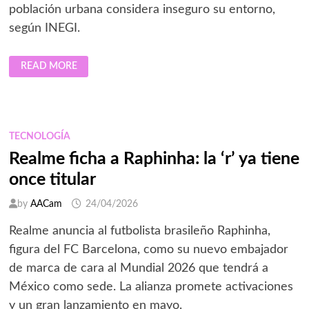
población urbana considera inseguro su entorno,
según INEGI.
EN
READ MORE
AÑO
MUNDIALISTA,
LOVE.FÚTBOL
PONE
SOBRE
LA
MESA
TECNOLOGÍA
LA
CRISIS
Realme ficha a Raphinha: la ‘r’ ya tiene
DE
ESPACIOS
once titular
SEGUROS
PARA
LA
by
AACam
24/04/2026
INFANCIA
EN
MÉXICO
Realme anuncia al futbolista brasileño Raphinha,
figura del FC Barcelona, como su nuevo embajador
de marca de cara al Mundial 2026 que tendrá a
México como sede. La alianza promete activaciones
y un gran lanzamiento en mayo.