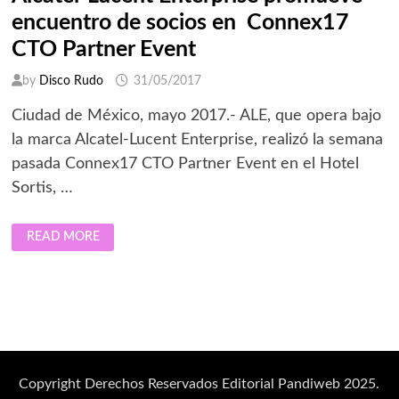
encuentro de socios en Connex17
CTO Partner Event
by
Disco Rudo
31/05/2017
Ciudad de México, mayo 2017.- ALE, que opera bajo
la marca Alcatel-Lucent Enterprise, realizó la semana
pasada Connex17 CTO Partner Event en el Hotel
Sortis, …
ALCATEL-
READ MORE
LUCENT
ENTERPRISE
PROMUEVE
ENCUENTRO
DE
SOCIOS
EN
CONNEX17
CTO
PARTNER
EVENT
Copyright Derechos Reservados Editorial Pandiweb 2025.