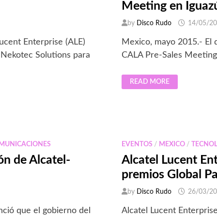
Meeting en Iguaz
by
Disco Rudo
14/05/2
ucent Enterprise (ALE)
Mexico, mayo 2015.- El dí
l Nekotec Solutions para
CALA Pre-Sales Meeting, 
ALCATEL-
READ MORE
LUCENT
ENTERPRISE
REALIZA
SU
CALA
PRE-
SALES
MEETING
EN
MUNICACIONES
EVENTOS
/
MEXICO
/
TECNO
IGUAZÚ
ón de Alcatel-
Alcatel Lucent En
premios Global P
by
Disco Rudo
26/03/2
nció que el gobierno del
Alcatel Lucent Enterpris