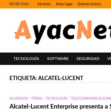
Skip
08/08/2026
Servicios
Aviso Legal
Quienes Somos
to
content
TECNOLOGÍA
SOFTWARE
SEGURIDAD
V
ETIQUETA:
ALCATEL-LUCENT
ACUERDOS
/
FIRMA
/
TECNOLOGÍA
/
TELECOMMUNICACION
Alcatel-Lucent Enterprise presenta a 