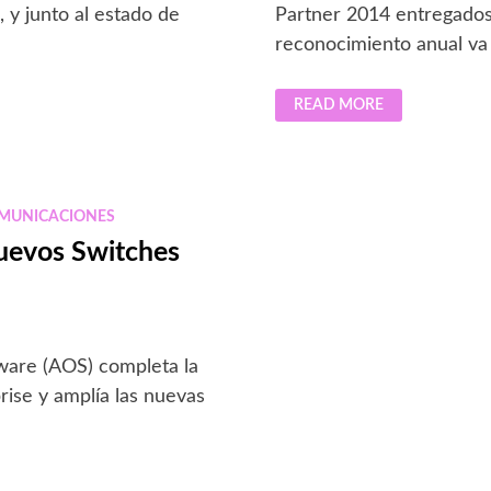
 y junto al estado de
Partner 2014 entregados 
reconocimiento anual v
ALCATEL
READ MORE
LUCENT
ENTERPRISE
ANUNCIÓ
LOS
GANADORES
DE
LOS
MUNICACIONES
PREMIOS
GLOBAL
Nuevos Switches
PARTNER
2014
tware (AOS) completa la
rise y amplía las nuevas