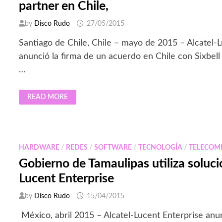
partner en Chile,
by
Disco Rudo
27/05/2015
Santiago de Chile, Chile – mayo de 2015 – Alcatel-L
anunció la firma de un acuerdo en Chile con Sixbel
…
ALCATEL-
READ MORE
LUCENT
ENTERPRISE
PRESENTA
A
SIX
BELL
SU
HARDWARE
/
REDES
/
SOFTWARE
/
TECNOLOGÍA
/
TELECOM
NUEVO
PARTNER
Gobierno de Tamaulipas utiliza soluci
EN
CHILE,
Lucent Enterprise
by
Disco Rudo
15/04/2015
México, abril 2015 – Alcatel-Lucent Enterprise anu