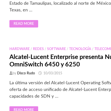
Estado de Tamaulipas, localizado al norte de México,
Texas, en …
GOBIERNO
READ MORE
DE
TAMAULIPAS
UTILIZA
SOLUCIÓN
DE
ALCATEL-
LUCENT
HARDWARE
/
REDES
/
SOFTWARE
/
TECNOLOGÍA
/
TELECOM
ENTERPRISE
Alcatel-Lucent Enterprise presenta 
OmniSwitch 6450 y 6250
by
Disco Rudo
10/03/2015
La última versión del Alcatel-Lucent Operating Sof
oferta de acceso unificado de Alcatel-Lucent Enterp
capacidades de SDN y …
ALCATEL-
READ MORE