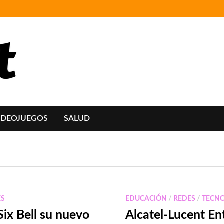
IDEOJUEGOS
SALUD
ES
EDUCACIÓN
/
REDES
/
TECN
Six Bell su nuevo
Alcatel-Lucent En